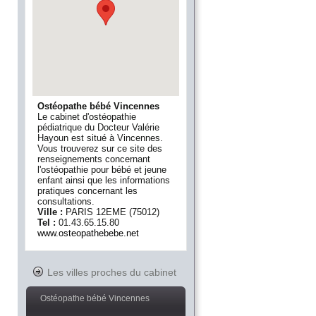
Ostéopathe bébé Vincennes
Le cabinet d'ostéopathie
pédiatrique du Docteur Valérie
Hayoun est situé à Vincennes.
Vous trouverez sur ce site des
renseignements concernant
l'ostéopathie pour bébé et jeune
enfant ainsi que les informations
pratiques concernant les
consultations.
Ville :
PARIS 12EME
(
75012
)
Tel :
01.43.65.15.80
www.osteopathebebe.net
Les villes proches du cabinet
Ostéopathe bébé Vincennes