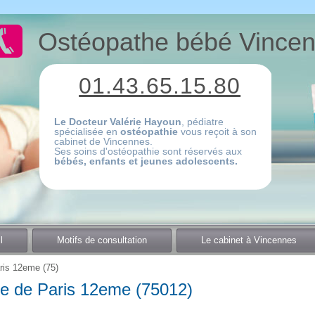
Ostéopathe bébé Vince
01.43.65.15.80
Le Docteur Valérie Hayoun
, pédiatre
spécialisée en
ostéopathie
vous reçoit à son
cabinet de Vincennes.
Ses soins d'ostéopathie sont réservés aux
bébés, enfants et jeunes adolescents.
l
Motifs de consultation
Le cabinet à Vincennes
ris 12eme (75)
e de Paris 12eme (75012)