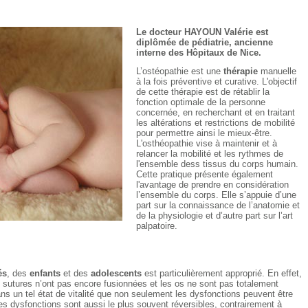
Le docteur HAYOUN Valérie est
diplômée de pédiatrie, ancienne
interne des Hôpitaux de Nice.
L’ostéopathie est une
thérapie
manuelle
à la fois préventive et curative. L'objectif
de cette thérapie est de rétablir la
fonction optimale de la personne
concernée, en recherchant et en traitant
les altérations et restrictions de mobilité
pour permettre ainsi le mieux-être.
L'osthéopathie vise à maintenir et à
relancer la mobilité et les rythmes de
l'ensemble dess tissus du corps humain.
Cette pratique présente également
l'avantage de prendre en considération
l’ensemble du corps. Elle s’appuie d’une
part sur la connaissance de l’anatomie et
de la physiologie et d’autre part sur l’art
palpatoire.
és
, des
enfants
et des
adolescents
est particulièrement approprié. En effet,
es sutures n’ont pas encore fusionnées et les os ne sont pas totalement
ans un tel état de vitalité que non seulement les dysfonctions peuvent être
 dysfonctions sont aussi le plus souvent réversibles, contrairement à