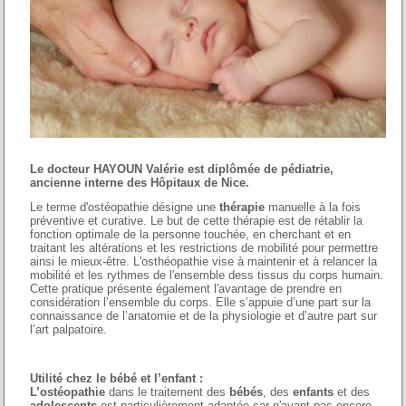
Le docteur HAYOUN Valérie est diplômée de pédiatrie,
ancienne interne des Hôpitaux de Nice.
Le terme d'ostéopathie désigne une
thérapie
manuelle à la fois
préventive et curative. Le but de cette thérapie est de rétablir la
fonction optimale de la personne touchée, en cherchant et en
traitant les altérations et les restrictions de mobilité pour permettre
ainsi le mieux-être. L'osthéopathie vise à maintenir et à relancer la
mobilité et les rythmes de l'ensemble dess tissus du corps humain.
Cette pratique présente également l'avantage de prendre en
considération l’ensemble du corps. Elle s’appuie d’une part sur la
connaissance de l’anatomie et de la physiologie et d’autre part sur
l’art palpatoire.
Utilité chez le bébé et l’enfant :
L’ostéopathie
dans le traitement des
bébés
, des
enfants
et des
adolescents
est particulièrement adaptée car n'ayant pas encore