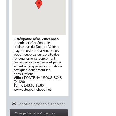
Ostéopathe bébé Vincennes
Le cabinet d'ostéopathie
pédiatrique du Docteur Valérie
Hayoun est situé à Vincennes.
Vous trouverez sur ce site des
renseignements concernant
l'ostéopathie pour bébé et jeune
enfant ainsi que les informations
pratiques concernant les
consultations.
Ville :
FONTENAY-SOUS-BOIS
(
94120
)
Tel :
01.43.65.15.80
www.osteopathebebe.net
Les villes proches du cabinet
Ostéopathe bébé Vincennes