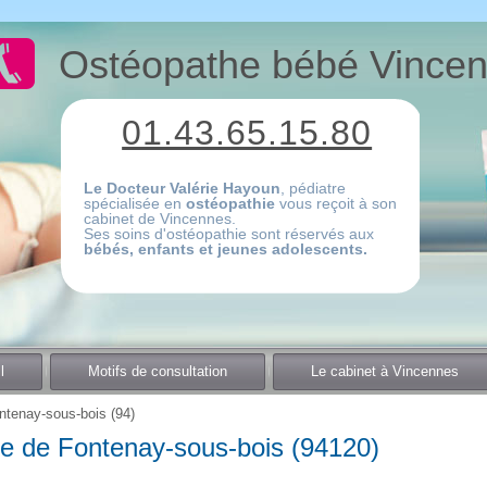
Ostéopathe bébé Vince
01.43.65.15.80
Le Docteur Valérie Hayoun
, pédiatre
spécialisée en
ostéopathie
vous reçoit à son
cabinet de Vincennes.
Ses soins d'ostéopathie sont réservés aux
bébés, enfants et jeunes adolescents.
l
Motifs de consultation
Le cabinet à Vincennes
tenay-sous-bois (94)
e de Fontenay-sous-bois (94120)